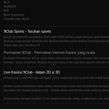
BCA
MANDIRI
BNI
Bank Danamon
Transfer Inter-Bank
9Club Sports - Taruhan sports
9Club Sportsbook menyajikan lebih dari 4000 pilihan untuk taruhan sport te
taruhan yang sangat fantastik dan produk taruhan yang sedang berlangsung da
Tebak skor dan Sending off.
Permainan 9Club - Permainan Internet Kasino yang nyata
Di dalam Permainan 9Club anda akan menemukan segala sesuatu dari permainan 
lainnya - pada dasarnya. Segala sesuatu yang anda inginkan seperti bermain di
Live Kasino 9Club - dalam 2D & 3D
Dimana pun anda mungkin di dunia, Anda sekarang hanya perlu klik untuk dapa
Dealer nyata profesional kami selalu menyambut anda dan berinteraksi dengan 
transaksi dan Setiap putaran roda - Sudah sama seperti jika anda sedang dudu
Distreaming dengan kualitas TV ke dalam komputer anda, Lingkungan Live Kas