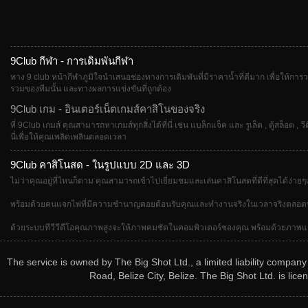
9Club กีฬา - การเดิมพันกีฬา
ทาง 9 club หน้ากีฬาภูมิใจนำเสนอช่องทางการเดิมพันที่มีราคาน้ำที่ดีมาก เพื่อให้การว
รวมของทีมนั้น และทางผลการแข่งขันที่ถูกต้อง
9Club เกม - อินเตอร์เน็ตเกมส์คาสิโนของจริง
ที่ 9Club เกมส์ คุณสามารถหาเกมส์ทุกสิ่งได้ที่นี่ เช่น แบล็กแจ็ค และ รูเล็ต , ตู้สล็อต
นี่เพื่อให้คุณเพลิดเพลินตลอดเวลา
9Club คาสิโนสด - ในรูปแบบ 2D และ 3D
ไม่ว่าคุณอยู่ที่ไหนก็ตาม คุณสามารถเข้าไปเยี่ยมชมและเล่นคาสิโนสดที่ดีที่สุดได้ง่า
พร้อมด้วยคนแจกไพ่ที่มีความชำนาญคอยต้อนรับคุณและทำงานจริงในเวลาจริงตลอดทั้งเก
ด้วยระบบทีวีวีดีโอคุณภาพสูงจะให้ภาพคมชัดในคอมพิวเตอร์ชองคุณ พร้อมด้วยภาพแวดล้
The service is owned by The Big Shot Ltd., a limited liability compan
Road, Belize City, Belize. The Big Shot Ltd. is l