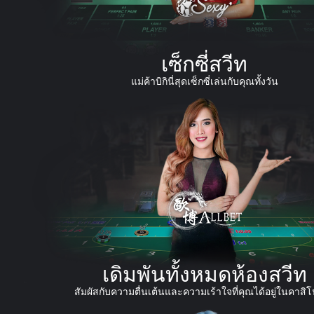
เซ็กซี่สวีท
แม่ค้าบิกินี่สุดเซ็กซี่เล่นกับคุณทั้งวัน
เดิมพันทั้งหมดห้องสวีท
สัมผัสกับความตื่นเต้นและความเร้าใจที่คุณได้อยู่ในคาสิโ