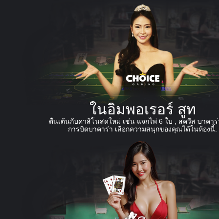
ในอิมพอเรอร์ สูท
ตื่นเต้นกับคาสิโนสดใหม่ เช่น แจกไพ่ 6 ใบ , สควีส บาคาร
การบิดบาคาร่า เลือกความสนุกของคุณได้ในห้องนี้.